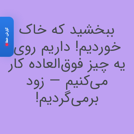
ببخشید که خاک
گزارش خطا
خوردیم! داریم روی
یه چیز فوق‌العاده کار
می‌کنیم — زود
برمی‌گردیم!