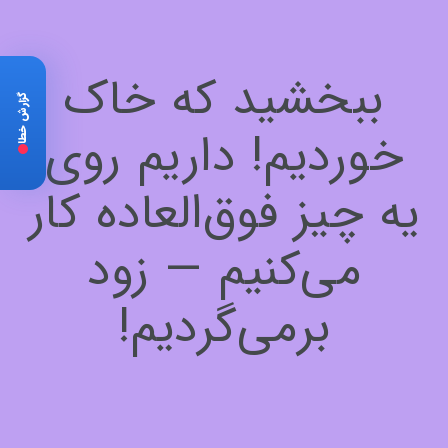
ببخشید که خاک
گزارش خطا
خوردیم! داریم روی
یه چیز فوق‌العاده کار
می‌کنیم — زود
برمی‌گردیم!