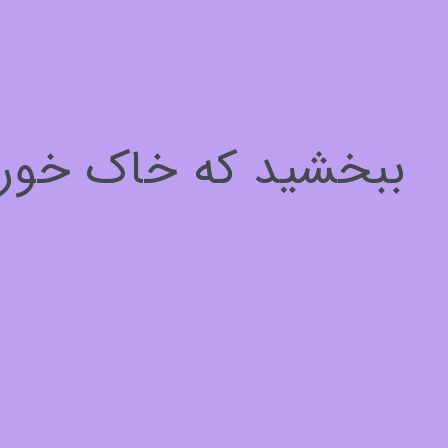
سلام، چطور میتونم کمکتون کنم؟
برای ادامه لطفا مشخصات خود را وارد کنید
ببخشید که خاک خوردیم
نام*
1
از
3
بعدی