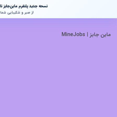
نسحه جدید پلتفرم ماین‌جابز 
از صبر و شکیبایی شما
ماین جابز | MineJobs
پشتیبانی آنلاین
آماده پاسخگویی به سوالات شما هستیم!