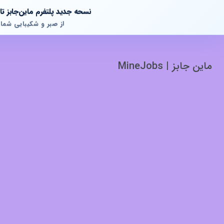
نسحه جدید پلتفرم ماین‌جابز 
از صبر و شکیبایی شما
ماین جابز | MineJobs
پشتیبانی آنلاین
آماده پاسخگویی به سوالات شما هستیم!