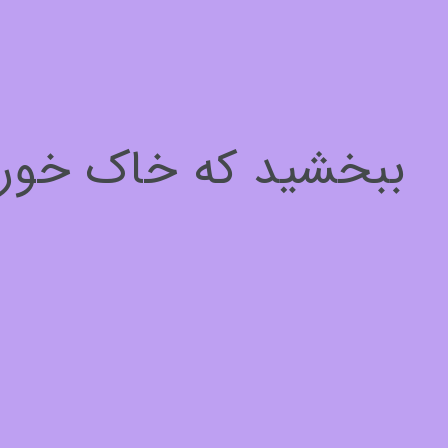
سلام، چطور میتونم کمکتون کنم؟
برای ادامه لطفا مشخصات خود را وارد کنید
ببخشید که خاک خوردیم
نام*
1
از
3
بعدی