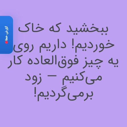
ببخشید که خاک
گزارش خطا
خوردیم! داریم روی
یه چیز فوق‌العاده کار
می‌کنیم — زود
برمی‌گردیم!