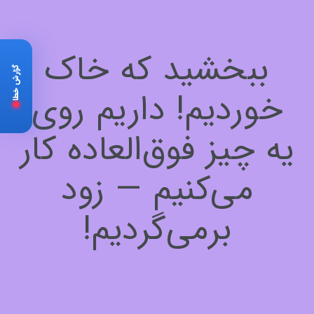
ببخشید که خاک
گزارش خطا
خوردیم! داریم روی
یه چیز فوق‌العاده کار
می‌کنیم — زود
برمی‌گردیم!