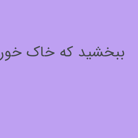
سلام، چطور میتونم کمکتون کنم؟
برای ادامه لطفا مشخصات خود را وارد کنید
ببخشید که خاک خوردیم
نام*
1
از
3
بعدی