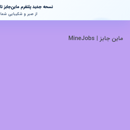
نسحه جدید پلتفرم ماین‌جابز 
از صبر و شکیبایی شما
ماین جابز | MineJobs
پشتیبانی آنلاین
آماده پاسخگویی به سوالات شما هستیم!