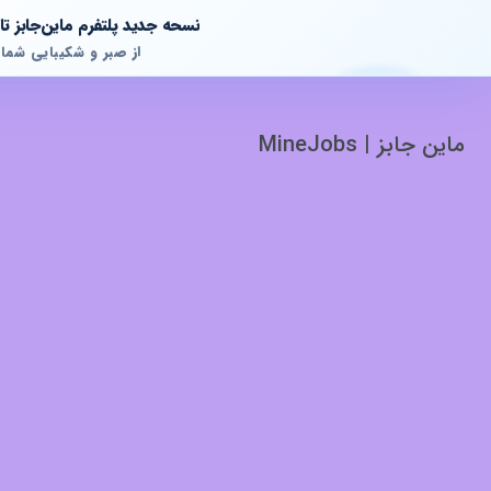
نسحه جدید پلتفرم ماین‌جابز 
از صبر و شکیبایی شما
ماین جابز | MineJobs
پشتیبانی آنلاین
آماده پاسخگویی به سوالات شما هستیم!