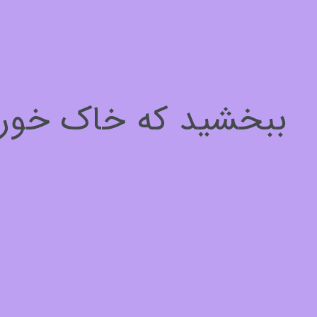
سلام، چطور میتونم کمکتون کنم؟
برای ادامه لطفا مشخصات خود را وارد کنید
ببخشید که خاک خوردیم
نام*
1
از
3
بعدی