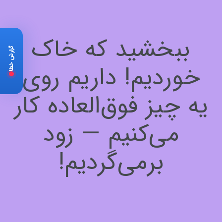
ببخشید که خاک
گزارش خطا
خوردیم! داریم روی
یه چیز فوق‌العاده کار
می‌کنیم — زود
برمی‌گردیم!