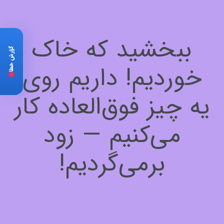
ببخشید که خاک
گزارش خطا
خوردیم! داریم روی
یه چیز فوق‌العاده کار
می‌کنیم — زود
برمی‌گردیم!