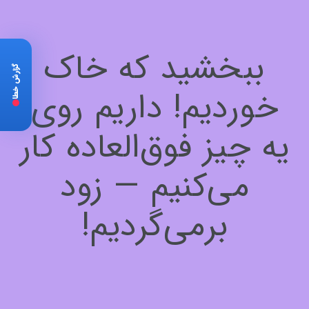
ببخشید که خاک
گزارش خطا
خوردیم! داریم روی
یه چیز فوق‌العاده کار
می‌کنیم — زود
برمی‌گردیم!