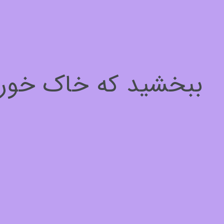
سلام، چطور میتونم کمکتون کنم؟
برای ادامه لطفا مشخصات خود را وارد کنید
ببخشید که خاک خوردیم
نام*
1
از
3
بعدی