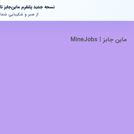
نسحه جدید پلتفرم ماین‌جابز 
از صبر و شکیبایی شما
ماین جابز | MineJobs
پشتیبانی آنلاین
آماده پاسخگویی به سوالات شما هستیم!