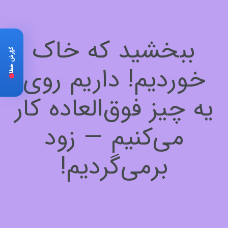
ببخشید که خاک
گزارش خطا
خوردیم! داریم روی
یه چیز فوق‌العاده کار
می‌کنیم — زود
برمی‌گردیم!