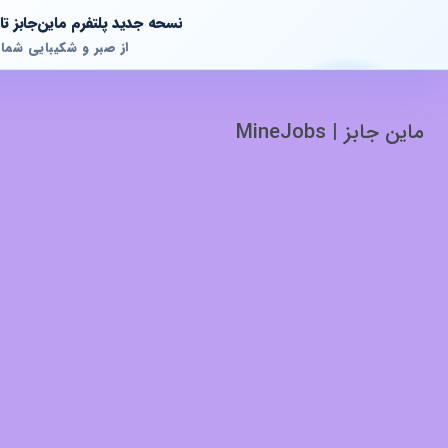
نسحه جدید پلتفرم ماین‌جابز 
از صبر و شکیبایی شما
ماین جابز | MineJobs
پشتیبانی آنلاین
آماده پاسخگویی به سوالات شما هستیم!