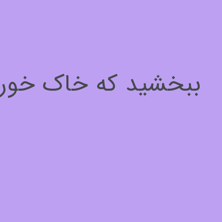
سلام، چطور میتونم کمکتون کنم؟
برای ادامه لطفا مشخصات خود را وارد کنید
ببخشید که خاک خوردیم
نام*
1
از
3
بعدی