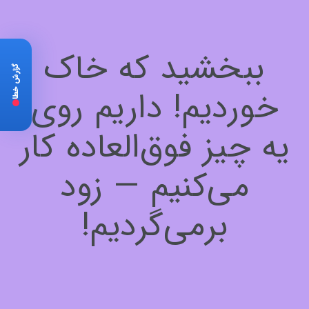
ببخشید که خاک
گزارش خطا
خوردیم! داریم روی
یه چیز فوق‌العاده کار
می‌کنیم — زود
برمی‌گردیم!