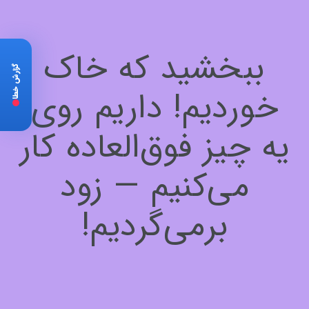
ببخشید که خاک
گزارش خطا
خوردیم! داریم روی
یه چیز فوق‌العاده کار
می‌کنیم — زود
برمی‌گردیم!