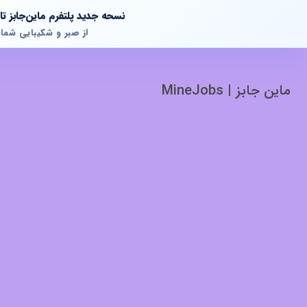
نسحه جدید پلتفرم ماین‌جابز 
از صبر و شکیبایی شما
ماین جابز | MineJobs
پشتیبانی آنلاین
آماده پاسخگویی به سوالات شما هستیم!