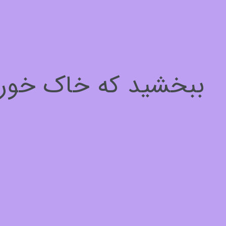
سلام، چطور میتونم کمکتون کنم؟
برای ادامه لطفا مشخصات خود را وارد کنید
ببخشید که خاک خوردیم
نام*
1
از
3
بعدی