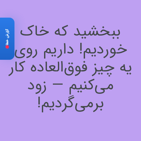
ببخشید که خاک
گزارش خطا
خوردیم! داریم روی
یه چیز فوق‌العاده کار
می‌کنیم — زود
برمی‌گردیم!