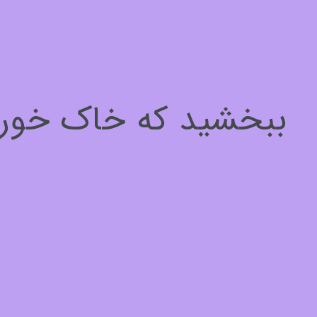
سلام، چطور میتونم کمکتون کنم؟
برای ادامه لطفا مشخصات خود را وارد کنید
ببخشید که خاک خوردیم
نام*
1
از
3
بعدی