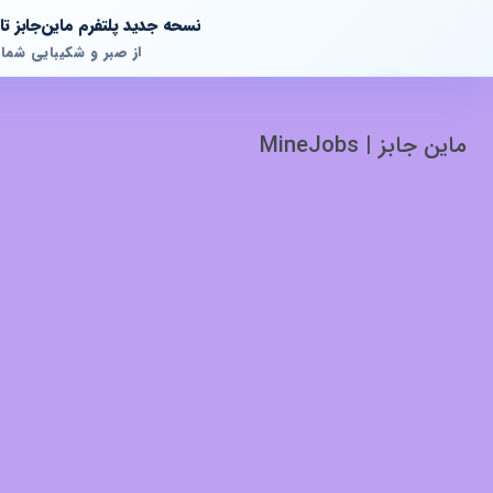
نسحه جدید پلتفرم ماین‌جابز 
از صبر و شکیبایی شما
ماین جابز | MineJobs
پشتیبانی آنلاین
آماده پاسخگویی به سوالات شما هستیم!