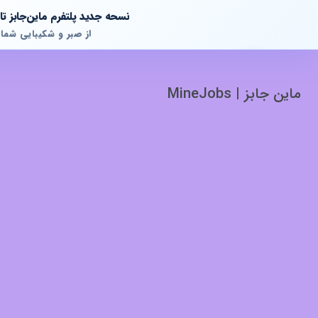
نسحه جدید پلتفرم ماین‌جابز 
از صبر و شکیبایی شما
ماین جابز | MineJobs
پشتیبانی آنلاین
آماده پاسخگویی به سوالات شما هستیم!