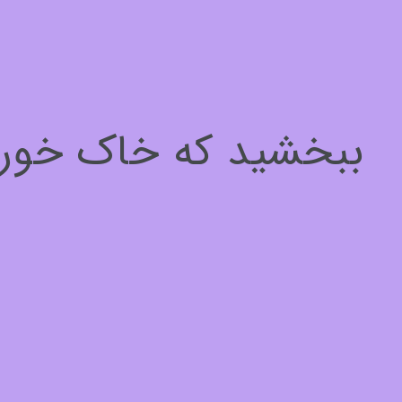
سلام، چطور میتونم کمکتون کنم؟
برای ادامه لطفا مشخصات خود را وارد کنید
ببخشید که خاک خوردیم
نام*
1
از
3
بعدی