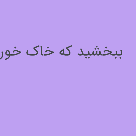
سلام، چطور میتونم کمکتون کنم؟
برای ادامه لطفا مشخصات خود را وارد کنید
ببخشید که خاک خوردیم
نام*
1
از
3
بعدی