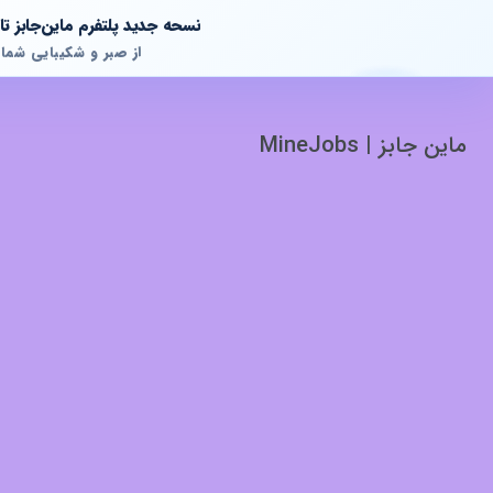
نسحه جدید پلتفرم ماین‌جابز 
از صبر و شکیبایی شما
ماین جابز | MineJobs
پشتیبانی آنلاین
آماده پاسخگویی به سوالات شما هستیم!