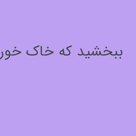
سلام، چطور میتونم کمکتون کنم؟
برای ادامه لطفا مشخصات خود را وارد کنید
ببخشید که خاک خوردیم
نام*
1
از
3
بعدی