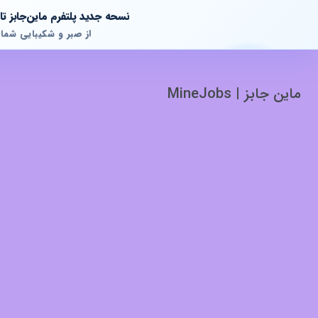
نسحه جدید پلتفرم ماین‌جابز 
از صبر و شکیبایی شما
ماین جابز | MineJobs
پشتیبانی آنلاین
آماده پاسخگویی به سوالات شما هستیم!