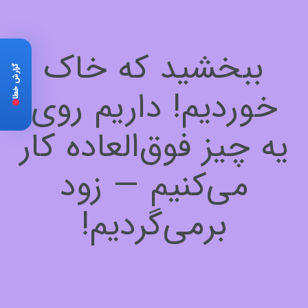
ببخشید که خاک
گزارش خطا
خوردیم! داریم روی
یه چیز فوق‌العاده کار
می‌کنیم — زود
برمی‌گردیم!