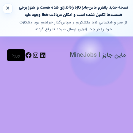
×
پشتیبانی آنلاین
نسحه جدید پلتفرم ماین‌جابز تازه راه‌اندازی شده هست و هنوز برخی
آماده پاسخگویی به سوالات شما هستیم!
فسمت‌ها تکمیل نشده است و امکان دریافت خطا وجود دارد
از صبر و شکیبایی شما متشکریم و سپاس‌گذار خواهیم بود مشکلات
خود را در چت آنلاین ارسال نموده تا رفع گردند
سلام، چطور میتونم کمکتون کنم؟
لینکداین
اینستاگرم
فیس‌بوک
برای ادامه لطفا مشخصات خود را وارد کنید
ماین جابز | MineJobs
ورود
نام*
1
از
3
بعدی