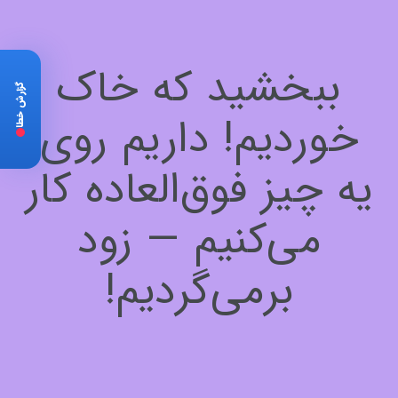
ببخشید که خاک
گزارش خطا
خوردیم! داریم روی
یه چیز فوق‌العاده کار
می‌کنیم — زود
برمی‌گردیم!