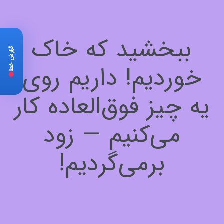
ببخشید که خاک
گزارش خطا
خوردیم! داریم روی
یه چیز فوق‌العاده کار
می‌کنیم — زود
برمی‌گردیم!