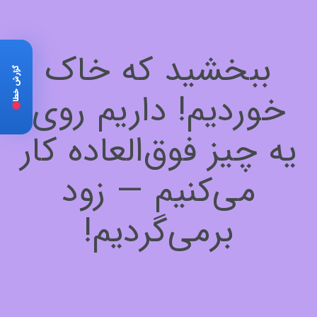
ببخشید که خاک
گزارش خطا
خوردیم! داریم روی
یه چیز فوق‌العاده کار
می‌کنیم — زود
برمی‌گردیم!