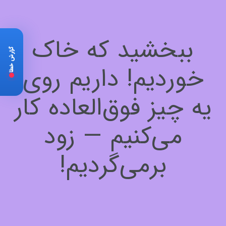
ببخشید که خاک
گزارش خطا
خوردیم! داریم روی
یه چیز فوق‌العاده کار
می‌کنیم — زود
برمی‌گردیم!