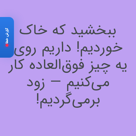
ببخشید که خاک
گزارش خطا
خوردیم! داریم روی
یه چیز فوق‌العاده کار
می‌کنیم — زود
برمی‌گردیم!