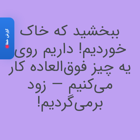
ببخشید که خاک
گزارش خطا
خوردیم! داریم روی
یه چیز فوق‌العاده کار
می‌کنیم — زود
برمی‌گردیم!