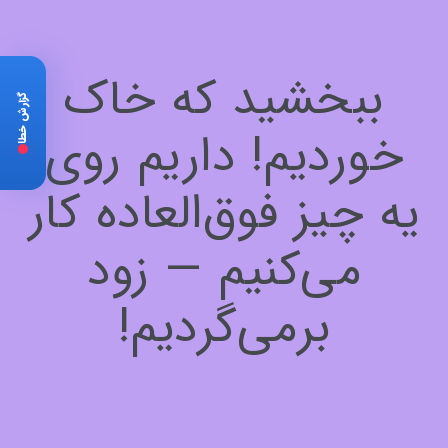
ببخشید که خاک
گزارش خطا
خوردیم! داریم روی
یه چیز فوق‌العاده کار
می‌کنیم — زود
برمی‌گردیم!