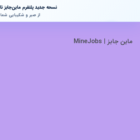
نسحه جدید پلتفرم ماین‌جابز 
از صبر و شکیبایی شما
ماین جابز | MineJobs
پشتیبانی آنلاین
آماده پاسخگویی به سوالات شما هستیم!