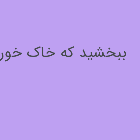
سلام، چطور میتونم کمکتون کنم؟
برای ادامه لطفا مشخصات خود را وارد کنید
ببخشید که خاک خوردیم
نام*
1
از
3
بعدی