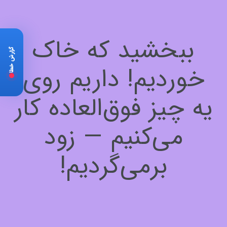
ببخشید که خاک
گزارش خطا
خوردیم! داریم روی
یه چیز فوق‌العاده کار
می‌کنیم — زود
برمی‌گردیم!