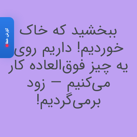
ببخشید که خاک
گزارش خطا
خوردیم! داریم روی
یه چیز فوق‌العاده کار
می‌کنیم — زود
برمی‌گردیم!