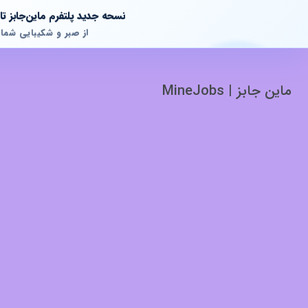
نسحه جدید پلتفرم ماین‌جابز 
از صبر و شکیبایی شما
ماین جابز | MineJobs
پشتیبانی آنلاین
آماده پاسخگویی به سوالات شما هستیم!