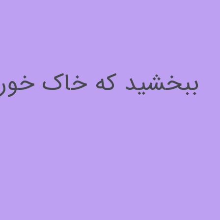
سلام، چطور میتونم کمکتون کنم؟
برای ادامه لطفا مشخصات خود را وارد کنید
ببخشید که خاک خوردیم
نام*
1
از
3
بعدی