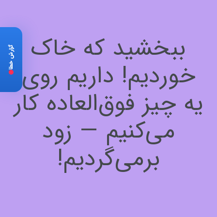
ببخشید که خاک
گزارش خطا
خوردیم! داریم روی
یه چیز فوق‌العاده کار
می‌کنیم — زود
برمی‌گردیم!