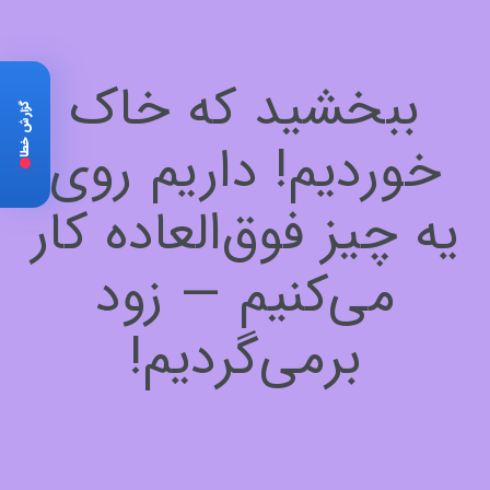
ببخشید که خاک
گزارش خطا
خوردیم! داریم روی
یه چیز فوق‌العاده کار
می‌کنیم — زود
برمی‌گردیم!