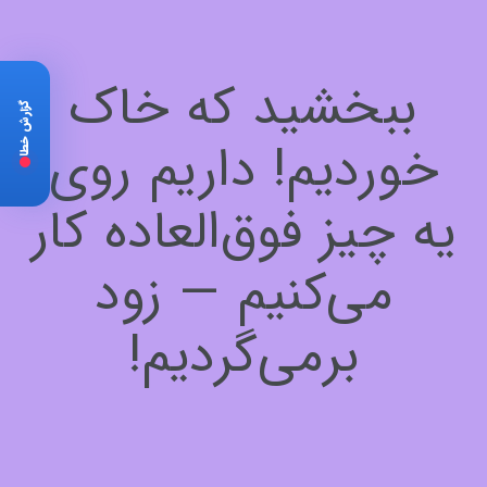
ببخشید که خاک
گزارش خطا
خوردیم! داریم روی
یه چیز فوق‌العاده کار
می‌کنیم — زود
برمی‌گردیم!