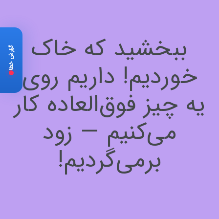
ببخشید که خاک
گزارش خطا
خوردیم! داریم روی
یه چیز فوق‌العاده کار
می‌کنیم — زود
برمی‌گردیم!