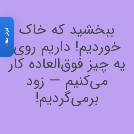
ببخشید که خاک
گزارش خطا
خوردیم! داریم روی
یه چیز فوق‌العاده کار
می‌کنیم — زود
برمی‌گردیم!