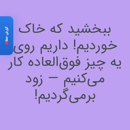
ببخشید که خاک
گزارش خطا
خوردیم! داریم روی
یه چیز فوق‌العاده کار
می‌کنیم — زود
برمی‌گردیم!