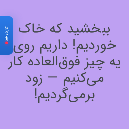
ببخشید که خاک
گزارش خطا
خوردیم! داریم روی
یه چیز فوق‌العاده کار
می‌کنیم — زود
برمی‌گردیم!