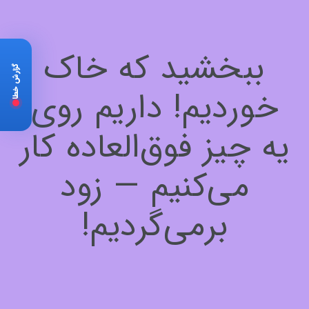
ببخشید که خاک
گزارش خطا
خوردیم! داریم روی
یه چیز فوق‌العاده کار
می‌کنیم — زود
برمی‌گردیم!